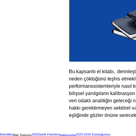
Bu kapsamlı el kitabı, derinleşt
neden çöktüğünü teşhis etmek
performanssistemleriyle nasıl k
bilişsel yanılgıların kalibrasyo
veri odaklı analitiğin geleceği n
hakkı gerektirmeyen sektörel va
eşliğinde gözler önüne serecekt
Etkinlikler
SSS
Üyelik Paketleri
2025-2026 Kataloğumuz
Bilgi Toplumu
Hakkımızda