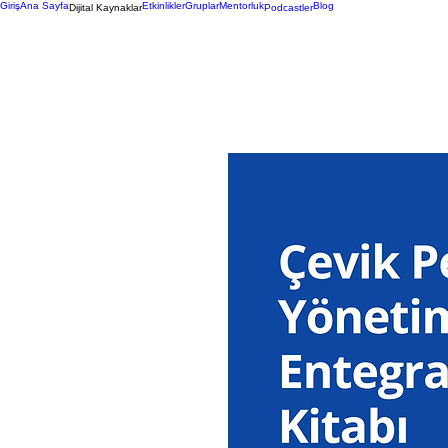
Giriş
Ana Sayfa
Etkinlikler
Gruplar
Mentorluk
Blog
Dijital Kaynaklar
Podcastler