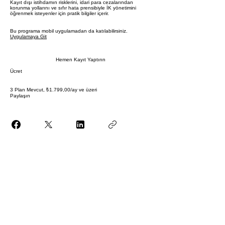
Kayıt dışı istihdamın risklerini, idari para cezalarından
korunma yollarını ve sıfır hata prensibiyle İK yönetimini
öğrenmek isteyenler için pratik bilgiler içerir.
Bu programa mobil uygulamadan da katılabilirsiniz.
Uygulamaya Git
Hemen Kayıt Yaptırın
Ücret
3 Plan Mevcut, ₺1.799,00/ay ve üzeri
Paylaşın
Katıl
© Copyrigh HR Institue
info@hrinstitue.com