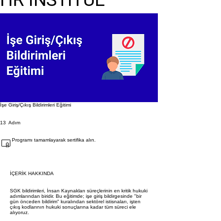
İşe Giriş/Çıkış Bildirimleri Eğitimi
13 Adım
13
Adım
Programı tamamlayarak sertifika alın.
İÇERİK HAKKINDA
SGK bildirimleri, İnsan Kaynakları süreçlerinin en kritik hukuki
adımlarından biridir. Bu eğitimde; işe giriş bildirgesinde "bir
gün önceden bildirim" kuralından sektörel istisnaları, işten
çıkış kodlarının hukuki sonuçlarına kadar tüm süreci ele
alıyoruz.