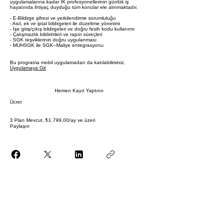
uygulamalarına kadar İK profesyonellerinin günlük iş
hayatında ihtiyaç duyduğu tüm konular ele alınmaktadır.
- E-Bildirge şifresi ve yetkilendirme sorumluluğu
- Asıl, ek ve iptal bildirgeleri ile düzeltme yönetimi
- İşe giriş/çıkış bildirgeleri ve doğru fesih kodu kullanımı
- Çalışmazlık bildirimleri ve rapor süreçleri
- SGK teşviklerinin doğru uygulanması
- MUHSGK ile SGK–Maliye entegrasyonu
Bu programa mobil uygulamadan da katılabilirsiniz.
Uygulamaya Git
Hemen Kayıt Yaptırın
Ücret
3 Plan Mevcut, ₺1.799,00/ay ve üzeri
Paylaşın
Katıl