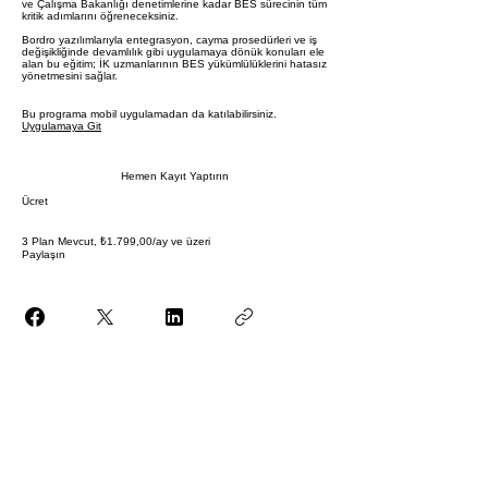
ve Çalışma Bakanlığı denetimlerine kadar BES sürecinin tüm
kritik adımlarını öğreneceksiniz.
Bordro yazılımlarıyla entegrasyon, cayma prosedürleri ve iş
değişikliğinde devamlılık gibi uygulamaya dönük konuları ele
alan bu eğitim; İK uzmanlarının BES yükümlülüklerini hatasız
yönetmesini sağlar.
Bu programa mobil uygulamadan da katılabilirsiniz.
Uygulamaya Git
Hemen Kayıt Yaptırın
Ücret
3 Plan Mevcut, ₺1.799,00/ay ve üzeri
Paylaşın
Katıl