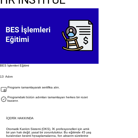
BES İşlemleri Eğitimi
13 Adım
13
Adım
Programı tamamlayarak sertifika alın.
Programdaki bütün adımları tamamlayan herkes bir rozet
kazanır.
İÇERİK HAKKINDA
Otomatik Katılım Sistemi (OKS), İK profesyonelleri için artık
bir yan hak değil; yasal bir zorunluluktur. Bu eğitimde 45 yaş
kuralından kesinti hesaplamalarına, fon aktarım sürelerine