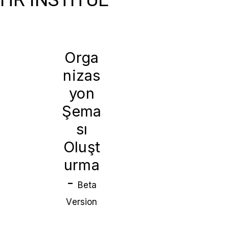
Orga
nizas
yon
Şema
sı
Oluşt
urma
-
Beta
Version
ŞABLONU İNDİR