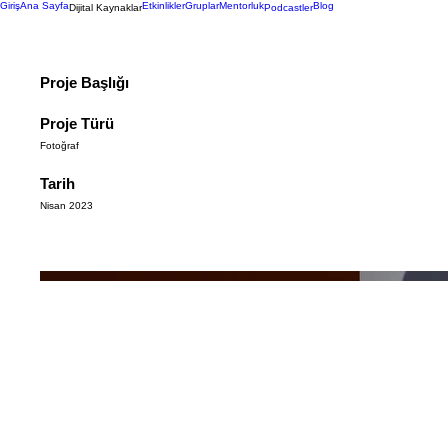
Giriş
Ana Sayfa
Etkinlikler
Gruplar
Mentorluk
Blog
Dijital Kaynaklar
Podcastler
Proje Başlığı
Proje Türü
Fotoğraf
Tarih
Nisan 2023