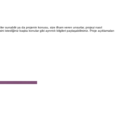
iler sunabilir ya da projenin konusu, size ilham veren unsurlar, projeyi nasıl
i istediğiniz başka konular gibi ayrıntılı bilgileri paylaşabilirsiniz. Proje açıklamaları