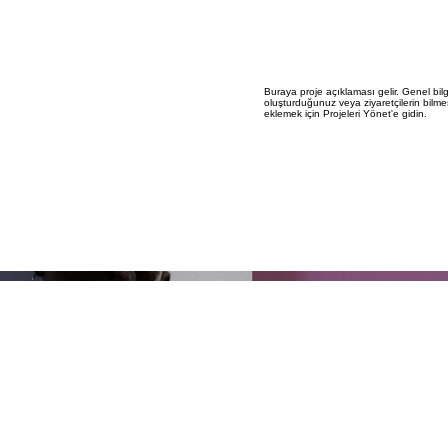
Buraya proje açıklaması gelir. Genel bilg
oluşturduğunuz veya ziyaretçilerin bilmesin
eklemek için Projeleri Yönet'e gidin.