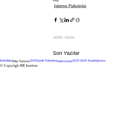
blog
İşletme Psikolojisi
Son Yazılar
Etkinlikler
SSS
Üyelik Paketleri
2025-2026 Kataloğumuz
Bilgi Toplumu
Hakkımızda
© Copyrigh HR Institue
Tükenmişlik Sendromuna
Karşı İK: İşyerinde Psikolojik
Güvenlik Alanları Oluşturmak