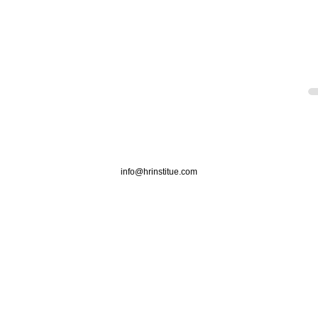
info@hrinstitue.com
Çeşitlilik, Eşitlik ve
Kayıt
Kapsayıcılık (DEI): Kağıt
Seyir
Üzerindeki Politikaları Eyleme