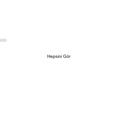
Hepsini Gör
sızlığın Normalleşmesi:
ci Kalma Etkisi