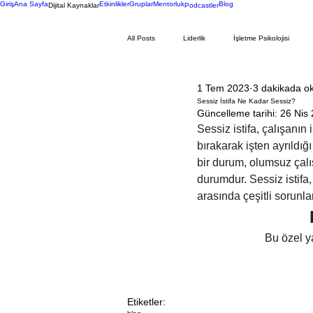
Giriş
Ana Sayfa
Etkinlikler
Gruplar
Mentorluk
Blog
Dijital Kaynaklar
Podcastler
All Posts
Liderlik
İşletme Psikolojisi
1 Tem 2023
3 dakikada o
İnsan Kaynakları Yönetimi
Bireysel Psikol
Sessiz İstifa Ne Kadar Sessiz?
Güncelleme tarihi:
26 Nis
Sessiz istifa, çalışanın
bırakarak işten ayrıldığ
bir durum, olumsuz çalış
durumdur. Sessiz istifa,
arasında çeşitli sorunlar
Bu özel y
Etiketler: