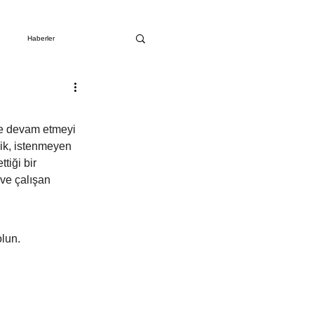
Haberler
ine devam etmeyi 
lik, istenmeyen 
tiği bir 
 ve çalışan 
lun.