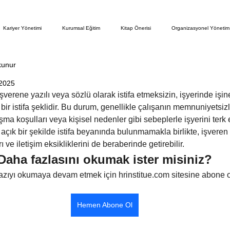
Kariyer Yönetimi
Kurumsal Eğitim
Kitap Önerisi
Organizasyonel Yönetim
kunur
oji
İK Profesyonelleri
Teknoloji ve Yapay Zeka
Sürdürülebilirlik
 2025
 işverene yazılı veya sözlü olarak istifa etmeksizin, işyerinde iş
ı bir istifa şeklidir. Bu durum, genellikle çalışanın memnuniyetsiz
ma koşulları veya kişisel nedenler gibi sebeplerle işyerini terk et
 açık bir şekilde istifa beyanında bulunmamakla birlikte, işveren
ı ve iletişim eksikliklerini de beraberinde getirebilir.
Daha fazlasını okumak ister misiniz?
azıyı okumaya devam etmek için hrinstitue.com sitesine abone o
Hemen Abone Ol